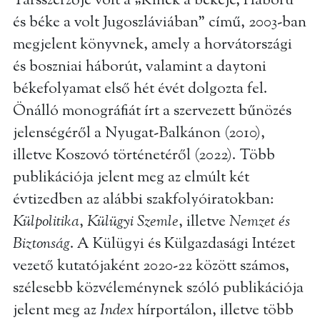
Társszerzője volt a „Kinek a békéje, Háború
és béke a volt Jugoszláviában” című, 2003-ban
megjelent könyvnek, amely a horvátországi
és boszniai háborút, valamint a daytoni
békefolyamat első hét évét dolgozta fel.
Önálló monográfiát írt a szervezett bűnözés
jelenségéről a Nyugat-Balkánon (2010),
illetve Koszovó történetéről (2022). Több
publikációja jelent meg az elmúlt két
évtizedben az alábbi szakfolyóiratokban:
Külpolitika
,
Külügyi Szemle
, illetve
Nemzet és
Biztonság
. A Külügyi és Külgazdasági Intézet
vezető kutatójaként 2020-22 között számos,
szélesebb közvéleménynek szóló publikációja
jelent meg az
Index
hírportálon, illetve több