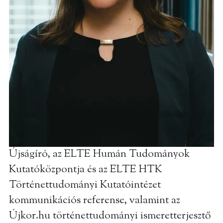
Újságíró, az ELTE Humán Tudományok
Kutatóközpontja és az ELTE HTK
Történettudományi Kutatóintézet
kommunikációs referense, valamint az
Újkor.hu történettudományi ismeretterjesztő