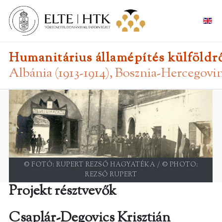
Válass
Humanitárius államépítés külföldrő
Albánia (1913-1914), Bosznia-Hercegovi
© FOTÓ: RUPERT REZSŐ HAGYATÉKA / © PHOTO:
REZSŐ RUPERT
Projekt résztvevők
Csaplár-Degovics Krisztián