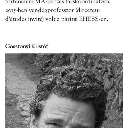
történelem MA-képzés társkoordinátora.
2015-ben vendégprofesszor (directeur
d’études invité) volt a párizsi EHESS-en.
Gosztonyi Kristóf