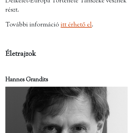
Délkelet-Európa Története Tanszéke vesznek
részt.
További információ
itt érhető el
.
Életrajzok
Hannes Grandits