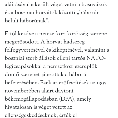
aláírásával sikerült véget vetni a bosnyákok
és a boszniai horvátok közötti „háborún
belüli háborúnak”.
Ettől kezdve a nemzetközi közösség szerepe
megerősödött. A horvát hadsereg
felfegyverzésével és kiképzésével, valamint a
boszniai szerb állások elleni tartós NATO-
légicsapásokkal a nemzetközi szereplők
döntő szerepet játszottak a háború
befejezésében. Ezek az erőfeszítések az 1995
novemberében aláírt daytoni
békemegállapodásban (DPA), amely
hivatalosan is véget vetett az
ellenségeskedéseknek, érték el