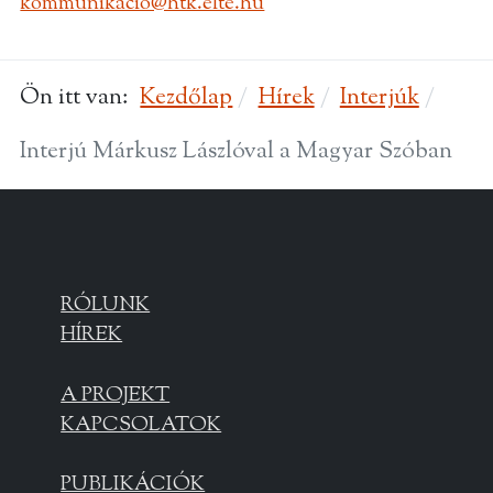
kommunikacio@htk.elte.hu
Ön itt van:
Kezdőlap
Hírek
Interjúk
Interjú Márkusz Lászlóval a Magyar Szóban
RÓLUNK
HÍREK
A PROJEKT
KAPCSOLATOK
PUBLIKÁCIÓK