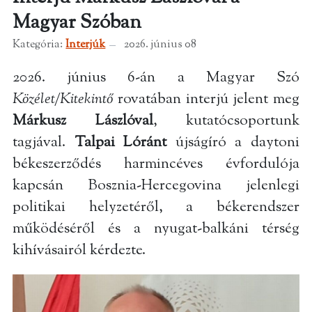
Magyar Szóban
Kategória:
Interjúk
2026. június 08
2026. június 6-án a Magyar Szó
Közélet/Kitekintő
rovatában interjú jelent meg
Márkusz Lászlóval
, kutatócsoportunk
tagjával.
Talpai Lóránt
újságíró a daytoni
békeszerződés harmincéves évfordulója
kapcsán Bosznia-Hercegovina jelenlegi
politikai helyzetéről, a békerendszer
működéséről és a nyugat-balkáni térség
kihívásairól kérdezte.